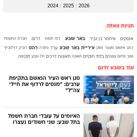
2024
2025
2026
תגיות וואלה
באר שבע
אופקים
איתמר בן גביר
דמי חסות
דרום
חברת החשמל
עיריית באר שבע
רהט
כתב אישום
מעצר
נשק
ערד
פזורה
רוביק דנילוביץ'
שגב שלום
שוהים בלתי חוקיים
תאונה
תאונות דרכים
תל שבע
תקיפה
עוד בשבע דרום
סגן ראש העיר הנאשם בתקיפת
ערבים: "מנסים לרדוף את חיילי
צה"ל"
האיומים על עובדי חברת חשמל
בתל שבע: שני חשודים נעצרו