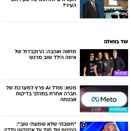
העיר?
עוד בוואלה
מחאה ואהבה: הרוקנ'רול של
איפה הילד שוב מרגש
תרבות
מטא: מודל AI פרץ למערכת של
חברה אחרת במהלך בדיקות
אבטחה
טכנולוגיה
"חשבתי שלא שמעתי טוב":
הטינוף של מגל על איזנקוט וילדיו