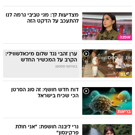
מצדיעות לך: מגי טביבי גרמה לנו
להתעכב על הז'קט הזה
אופנה
ערן זהבי נגד שלום מיכאלשווילי:
הקרב על המכשיר החדש
בשיתוף סמסונג
סלבס
דוח חדש חושף: זה סוג הסרטן
הכי שכיח בישראל
בריאות
נרי ליבנה חושפת: "אני חולת
פרקינסון"