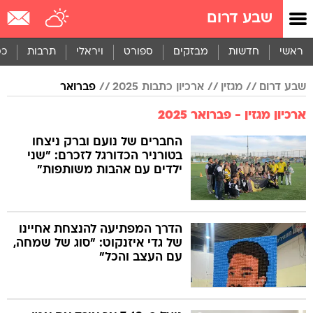
שבע דרום
ראשי
חדשות
מבזקים
ספורט
ויראלי
תרבות
כס
שבע דרום
מגזין
ארכיון כתבות 2025
פברואר
ארכיון מגזין - פברואר 2025
החברים של נועם וברק ניצחו
בטורניר הכדורגל לזכרם: "שני
ילדים עם אהבות משותפות"
הדרך המפתיעה להנצחת אחיינו
של גדי איזנקוט: "סוג של שמחה,
עם העצב והכל"