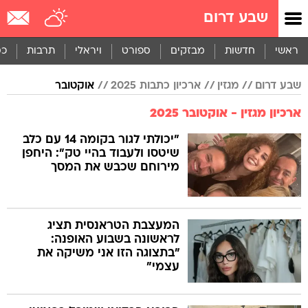
שבע דרום
ראשי
חדשות
מבזקים
ספורט
ויראלי
תרבות
כס
שבע דרום
מגזין
ארכיון כתבות 2025
אוקטובר
ארכיון מגזין - אוקטובר 2025
"יכולתי לגור בקומה 14 עם כלב
שיטסו ולעבוד בהיי טק": היחפן
מירוחם שכבש את המסך
המעצבת הטראנסית תציג
לראשונה בשבוע האופנה:
"בתצוגה הזו אני משיקה את
עצמי"