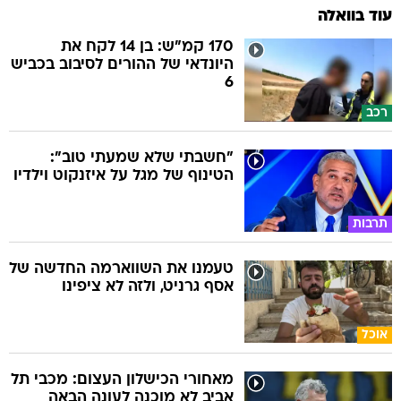
עוד בוואלה
170 קמ"ש: בן 14 לקח את
היונדאי של ההורים לסיבוב בכביש
6
רכב
"חשבתי שלא שמעתי טוב":
הטינוף של מגל על איזנקוט וילדיו
תרבות
טעמנו את השווארמה החדשה של
אסף גרניט, ולזה לא ציפינו
אוכל
מאחורי הכישלון העצום: מכבי תל
אביב לא מוכנה לעונה הבאה