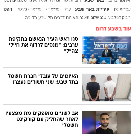
באר שבע
איתמר בן גביר
דרום
הליכוד
חברת החשמל
מעצר
מעצרים
נשק
עיריית באר שבע
רהט
עבירות מין
ערד
פריימריז
פריימריז בליכוד
רוביק דנילוביץ'
שגב שלום
תאונה
תאונות דרכים
תל שבע
תקיפה
עוד בשבע דרום
סגן ראש העיר הנאשם בתקיפת
ערבים: "מנסים לרדוף את חיילי
צה"ל"
האיומים על עובדי חברת חשמל
בתל שבע: שני חשודים נעצרו
אב לשניים מאופקים מת מפצעיו
לאחר שהחליק עם קורקינט
חשמלי