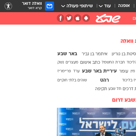
וואלה דואר
אופנה
עוד
שיתופי פעולה
קרא דואר
ם
 וואלה
באר שבע
יטת בן גוריון
איתמר בן גביר
ליכוד
חברת החשמל
כתב אישום
מעצרים
נשק
עיריית באר שבע
מין
עומר
ערד
פריימריז
רהט
ז בליכוד
שוהים בלתי חוקיים
 דרכים
תל שבע
תקיפה
שבע דרום