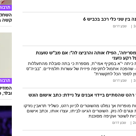
תרבות
השחקני
קשה ב
שבע דרום
מסריחה', הפילו אותה והרביצו לה": אם מב"ש טוענת
 רקע גזעני
 כיתה י"א במקיף אמי"ת, מספרת כי בתה סובלת מהתעללות
- שהפכה אתמול לתקיפה פיזית של עשרות תלמידים. "בביה"ס
וץ לספר הכל לתקשורת"
תרבות
שבע דרום
המוזיק
ובלר, מ
רהט שהסתיים ביידוי אבנים על ניידת: כתב אישום הוגש
 מופרזת אך נמלט מהשוטרים לכיוון רהט, כשליד תראבין נזרקו
ונגרם לה נזק. השוטרים הגיעו לביתו, עצרו אותו, וכתב אישום
ציות לשוטר ועקיפה מסוכנת
שבע דרום