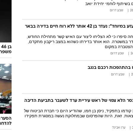
בשיתוף לוחמי יחידת יואב
שבע דרום
"מקרה קשה ומזעזע במיוחד": נעדר בן 42 אותר ללא רוח חיים בדירה בבאר
חה סיפרו כי לא הצליחו ליצור עם האיש קשר מתחילת החודש,
דר במשטרה. הוא אותר בדירתו כשהוא במצב ריקבון מתקדם,
שהצטברה במקום
ב
משפחתו
שבע דרום
שבע דרום
נסר הלא צפוי של ראש עיריית ערד לשעבר בתביעת הדיבה
 קודמו בתפקיד, ניסן בן חמו, שהודיע היום כי חברת הביטוח של
צאות. זאת, היות שהפרסום שבמחלוקת נעשה במסגרת תפקידו
הסערה 
להדחתו
ערן אביגל