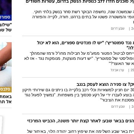
 סוכנים חדרו ללב כנופיות הנשק בדרום, עשרות חשודים
 שנמשכה שנה, נחשפה הבוקר רשת סחר בנשק בלתי חוקי.
מי והמשטרה פשטו על בתים ברהט, חורה, לקייה והפזורה
ספורט
"שילוב
שבע דרום
של שחקן
נגד סמוטריץ': "יש לו מנדטים ספורים, הוא לא יכול
לה"
ייחס לביטול הפטור ממע"מ על חבילות מחו"ל ורמז שהמהלך
ופוליסטי של סמוטריץ'. "יש דעות מוצקות, מנומקות נגד - אז לא
א שר האוצר?"
ערן אביגל
ק? צו סגירה הוצא לעסק בנגב
המשטרה סגרה ל-30 יום חניון למשאיות וכלי רכב בלקייה בו ניתנים גם שירותי תיקון
סלבס
בוצע לעברו ירי על רקע סכסוך בין משפחות. "נמשיך לפעול נגד
באמת ה
סכנת את הציבור"
אל תהי
שבע דרום
הגים בבאר שבע: לאחר קצת יותר משנה, הכביש המרכזי
יית באר שבע השלימה את שיפוץ רחוב יהודה הלוי, באיחור של