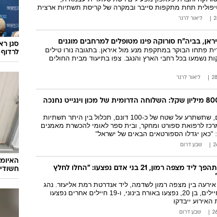
פולית תחת מתקפות סייבר ובמקרה של קריסת תשתיות ארצית
ליאור לרנר
אן, בביה"ח סורוקה פינו מטופלים למרחבים מוגנים
סגן רא
ת פתחו הבוקר במתקפת מנע מול איראן. בתגובה נורו טילים
לרדוף 
ות נשמעו בכל רחבי הארץ והנגב. צפו בתיעוד מבית החולים
ליאור לרנר
בהשקעה של כ-800 מיליון שקל: השלוחה הדרומית של מכון וינגייט נחנכה
שלוחת וינגייט דרום, שתשתרע על שטח של כ-100 דונם, תכלול בין היתר תשתיות
רכז לרפואת ספורט ומחקר, ובית ספר לאומי להכשרת מאמנים
 "כאן יגדלו הספורטאים הבאים של ישראל"
שבע דרום
האיומי
אוטובוס חיילים התהפך ליד מצפה רמון, 21 בני אדם נפצעו: "החלו לחלץ
חשודים
ירעה בין מצפה רמון לשדמה, ליד אנדרטת רמת אליעזר. נהג
האוטובוס ואחד החיילים, בן 20, נפצעו באורח בינוני, ו-19 חיילים אחרים נפצעו
 האירוע ייבדקו
שבע דרום