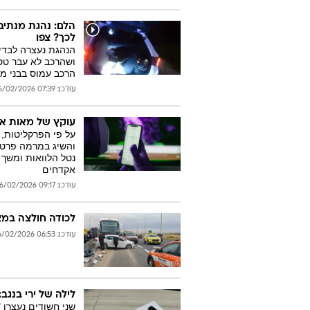
הלם: נהגת מנתיב
לכך? צפו
ושהרכב לא עבר טס
הרכב עמוס בבני 
עודכן: 07:39 26/02/2026
עוקץ של מאות אלפ
על פי הפרקליטות, 
והשיג במרמה פרטי
אקדחים
עודכן: 09:17 26/02/2026
לכודה חולצה במצב קשה ו-10 במצב קל בת
עודכן: 06:53 26/02/2026
לילה של ירי בנג
שני חשודים נעצרו 