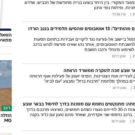
עד המקורי. בין היתר בוצעו בנייה מחודשת של הכביש, שדרוג
ות, ופיתוח נופי וגינון
ערן אביגל
"ליקויים בטיחותיים מהותיים": 13 אוטובוסים שהסיעו תלמידים בנגב הורדו
השאלון
ל ביישוב אל-פורעה נגד ליקויים ועבירות בתחום הסעות
מתאימ
השבתת האוטובוסים, אותר נהג שאינו מורשה לנהוג ברכב
לשימוע מינהלי ורכבו הושבת
שבע דרום
אר שבע זוכה להוקרה ממשרד הרווחה
 לעירייה אות הצטיינות, הפרס יוענק על פעילות אגף הרווחה
ים במהלך מלחמת "חרבות ברזל" ומבצע "עם לביא"
שבע דרום
חה: מתנקשים נתפסו עם מסכות בדרך לחיסול בבאר שבע
רכב
שני תושבי העיר בשנות ה-30 לחייהם נעצרו כשהם חמושים, כשיצאו מרכבם בדרך
ך. ברכב נתפסו שני אקדחים, שאחד מהם טעון עם כדור בקנה
הוזלה 
MG
שבע דרום