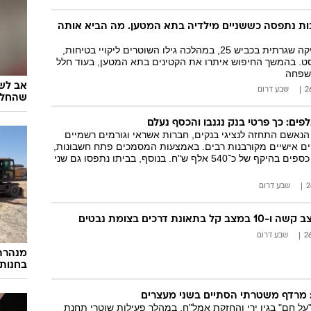
ות נתפסה כששניים מילדיה בתא המטען. מה הביא אותה
הנהגת נעצרה לבדיקה שגרתית בכביש 25, במהלכה גילו השוטרים ליקויי בטיחות,
ט. בהמשך החיפוש איתרו את הקטינים בתא המטען, בעוד חלל
משפחה
אב לשנ
שבע דרום
שהחלי
ים: כך פרטי בנק נגנבו והכסף נעלם
הנאשם התחזה לנציגי בנקים, חברות אשראי וגורמים רשמיים
ם אישיים מקורבנות רבים. באמצעות המסמכים פתח חשבונות,
נטל הלוואות ומשך כספים בהיקף של כ־540 אלף ש"ח. בנוסף, בביתו נתפסו גם שני
שבע דרום
אונת דרכים בצומת נבטים
שבע דרום
מנהרה
בחנות
ב: מרדף משטרתי הסתיים בשני מעצרים
"על חם" בגין ירי והחזקת אמל"ח, במהלך פעילות שוטרי תחנת