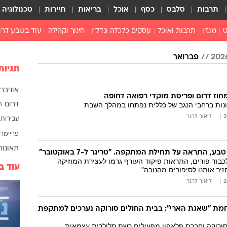
תרבות
סלבס
כסף
אוכל
בריאות
תיירות
טכנולוגיה
ט
מגזין
תרבות ואוכל
עסקים כלכלה ונדל"ן
חינוך וקהילה
עוד בשבע דרו
רכילות ולילה
פברואר
טורים
תגיות
אוניברס
חוז דרום ופריסת מוקדי רפואה דחופה
ונות ברחבי הנגב של כללית נפתחו במהלך השבת
דרום
ה
ליאור לרנר
עבירות 
פריימרי
תאונות
ע, התראה על תחילת המתקפה. "טריגר ל-7 באוקטובר"
בוד פורים, התראות פיקוד העורף גרמו לעצירת המוזיקה
עוד ב
זיר אותנו לסיפורים מהנובה"
ליאור לרנר
ת "שאגת הארי": בבית החולים סורוקה נערכים למתקפת
סורוקה וחברת פלאפון מפעילים רשת סלולרית עצמאית,