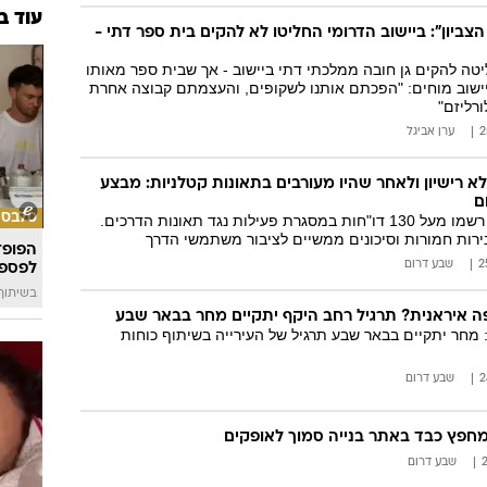
עוד ב
ביון": ביישוב הדרומי החליטו לא להקים בית ספר דתי -
טה להקים גן חובה ממלכתי דתי ביישוב - אך שבית ספר מאותו
יישוב מוחים: "הפכתם אותנו לשקופים, והעצמתם קבוצה אחרת
רליזם"
ערן אביגל
לא רישיון ולאחר שהיו מעורבים בתאונות קטלניות: מבצע
ם
סלבס
שוטרי מרחב רותם רשמו מעל 130 דו"חות במסגרת פעילות נגד תאונות הדרכים.
רות חמורות וסיכונים ממשיים לציבור משתמשי הדרך
הפופ־
שבע דרום
לפספ
בשיתוף llin
 איראנית? תרגיל רחב היקף יתקיים מחר בבאר שבע
 מחר יתקיים בבאר שבע תרגיל של העירייה בשיתוף כוחות
שבע דרום
חפץ כבד באתר בנייה סמוך לאופקים
שבע דרום