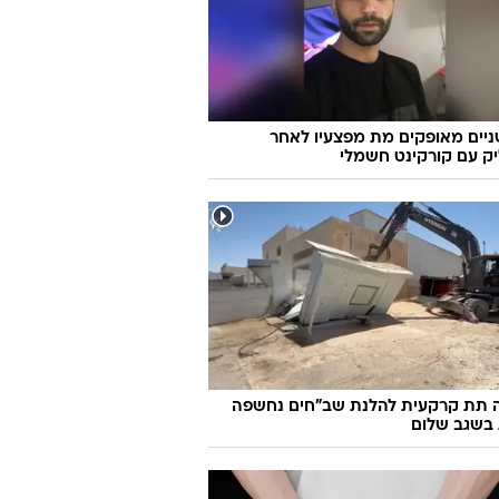
יים מאופקים מת מפצעיו לאחר
ק עם קורקינט חשמלי
 תת קרקעית להלנת שב"חים נחשפה
 בשגב שלום