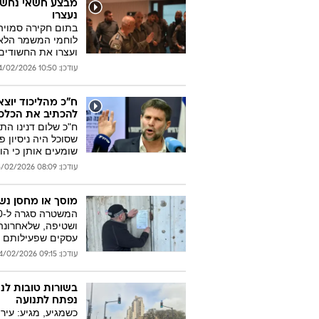
מבצע חשאי נחשף:
נעצרו
בתום חקירה סמויה
לוחמי המשמר הלאו
ועצרו את החשודים
עודכן: 10:50 24/02/2026
ח"כ מהליכוד יוצא 
להכתיב את הכלכ
ח"כ שלום דנינו הת
שסוכל היה ניסיון פ
שומעים אותן כי הו
עודכן: 08:09 25/02/2026
מוסך או מחסן נש
ושטיפה, שלאחרונה 
עסקים שפעילותם מ
עודכן: 09:15 24/02/2026
בשורות טובות לנ
נפתח לתנועה
כשמגיע, מגיע: עיר