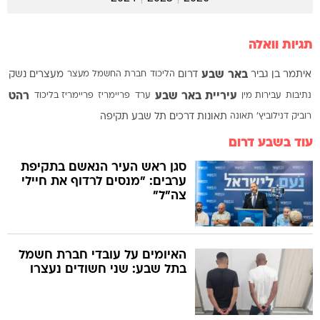
תגיות וואלה
באר שבע
איתמר בן גביר
דרום
הליכוד
חברת החשמל
מעצר
מעצרים
נשק
עיריית באר שבע
רהט
נתיבות
עבירות מין
ערד
פריימריז
פריימריז בליכוד
רוביק דנילוביץ'
תאונה
תאונות דרכים
תל שבע
תקיפה
עוד בשבע דרום
סגן ראש העיר הנאשם בתקיפת
ערבים: "מנסים לרדוף את חיילי
צה"ל"
האיומים על עובדי חברת חשמל
בתל שבע: שני חשודים נעצרו