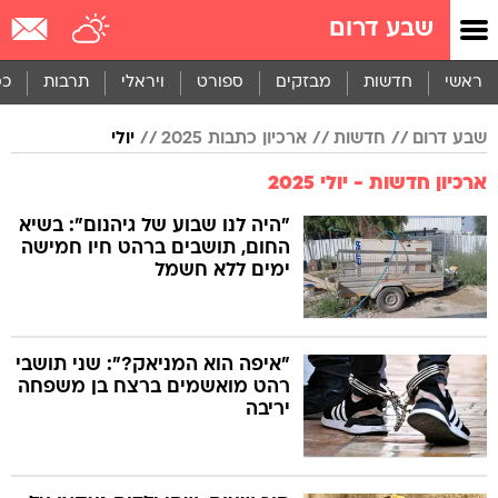
שבע דרום
ראשי
חדשות
מבזקים
ספורט
ויראלי
תרבות
כס
שבע דרום
חדשות
ארכיון כתבות 2025
יולי
ארכיון חדשות - יולי 2025
"היה לנו שבוע של גיהנום": בשיא
החום, תושבים ברהט חיו חמישה
ימים ללא חשמל
"איפה הוא המניאק?": שני תושבי
רהט מואשמים ברצח בן משפחה
יריבה