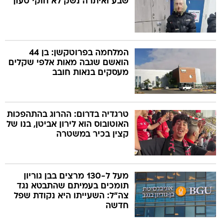
שבע ואיתרה נשק לא חוקי טעון
המלחמה בפרוטקשן: בן 44
הואשם שגבה מאות אלפי שקלים
מעסקים בנאות חובב
טרגדיה בדרום: ההרוג בהתהפכות
האוטובוס הוא לירון אביטן, בנו של
קצין בכיר במשטרה
מעל ל-130 מרצים בבן גוריון
תומכים בעמיתם שהתבטא נגד
צה"ל: השעייתו היא נקודת שפל
חדשה