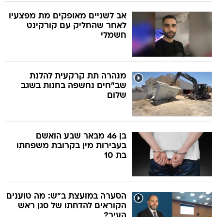
אב לשניים מאופקים מת מפצעיו
לאחר שהחליק עם קורקינט
חשמלי
מנהרה תת קרקעית להלנת
שב"חים נחשפה בחנות בשגב
שלום
בן 46 מבאר שבע הואשם
בעבירות מין בקרובת משפחתו
בת 10
הסערה במועצת ב"ש: מה טוענים
הקוראים להדחתו של סגן ראש
העיר?