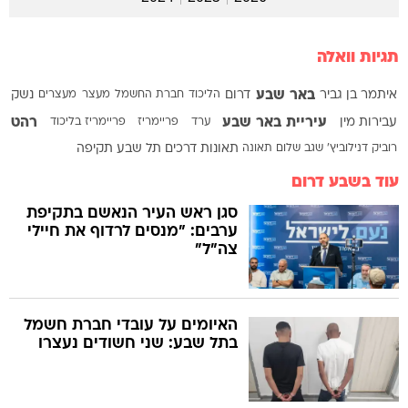
תגיות וואלה
באר שבע
איתמר בן גביר
דרום
הליכוד
חברת החשמל
מעצר
מעצרים
נשק
עיריית באר שבע
רהט
עבירות מין
ערד
פריימריז
פריימריז בליכוד
רוביק דנילוביץ'
שגב שלום
תאונה
תאונות דרכים
תל שבע
תקיפה
עוד בשבע דרום
סגן ראש העיר הנאשם בתקיפת
ערבים: "מנסים לרדוף את חיילי
צה"ל"
האיומים על עובדי חברת חשמל
בתל שבע: שני חשודים נעצרו