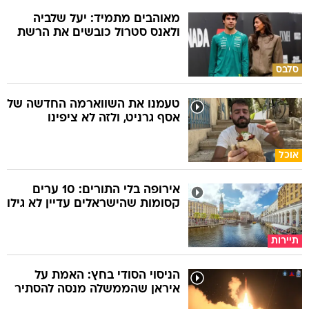
מאוהבים מתמיד: יעל שלביה
ולאנס סטרול כובשים את הרשת
סלבס
טעמנו את השווארמה החדשה של
אסף גרניט, ולזה לא ציפינו
אוכל
אירופה בלי התורים: 10 ערים
קסומות שהישראלים עדיין לא גילו
תיירות
הניסוי הסודי בחץ: האמת על
איראן שהממשלה מנסה להסתיר