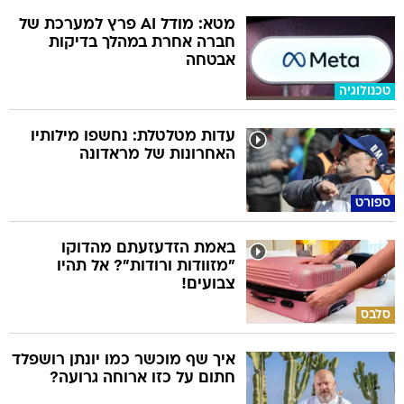
מטא: מודל AI פרץ למערכת של
חברה אחרת במהלך בדיקות
אבטחה
טכנולוגיה
עדות מטלטלת: נחשפו מילותיו
האחרונות של מראדונה
ספורט
באמת הזדעזעתם מהדוקו
"מזוודות ורודות"? אל תהיו
צבועים!
סלבס
איך שף מוכשר כמו יונתן רושפלד
חתום על כזו ארוחה גרועה?