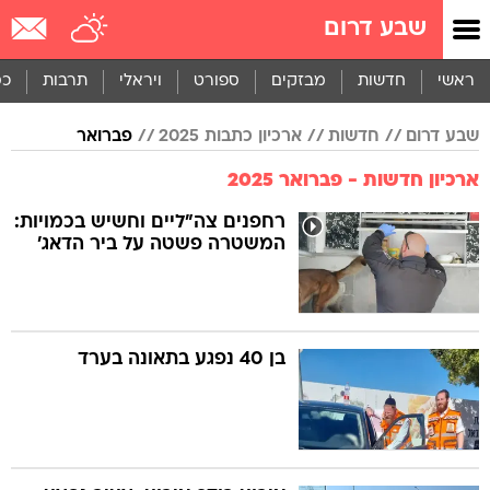
שבע דרום
ראשי
חדשות
מבזקים
ספורט
ויראלי
תרבות
כס
שבע דרום
חדשות
ארכיון כתבות 2025
פברואר
ארכיון חדשות - פברואר 2025
רחפנים צה"ליים וחשיש בכמויות:
המשטרה פשטה על ביר הדאג'
בן 40 נפגע בתאונה בערד