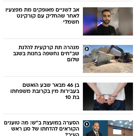
אב לשניים מאופקים מת מפצעיו
לאחר שהחליק עם קורקינט
חשמלי
מנהרה תת קרקעית להלנת
שב"חים נחשפה בחנות בשגב
שלום
בן 46 מבאר שבע הואשם
בעבירות מין בקרובת משפחתו
בת 10
הסערה במועצת ב"ש: מה טוענים
הקוראים להדחתו של סגן ראש
העיר?