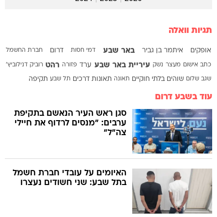
תגיות וואלה
באר שבע
אופקים
איתמר בן גביר
דמי חסות
דרום
חברת החשמל
עיריית באר שבע
רהט
כתב אישום
מעצר
נשק
ערד
פזורה
רוביק דנילוביץ'
שגב שלום
שוהים בלתי חוקיים
תאונה
תאונות דרכים
תל שבע
תקיפה
עוד בשבע דרום
סגן ראש העיר הנאשם בתקיפת
ערבים: "מנסים לרדוף את חיילי
צה"ל"
האיומים על עובדי חברת חשמל
בתל שבע: שני חשודים נעצרו