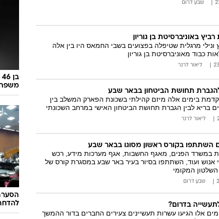
שבע דרום
ביץ באוניברסיטת בן גוריון
 ונילי מרגלית שטיפלה בפצועים בשבי החמאס היו בין אלה
ות כבוד מאוניברסיטת בן גוריון
ליאור לרנר
ב
משפחתו
להגברת תחושת הביטחון בבאר שבע
קדמת בימים אלה מיזם קהילתי בשכונת הפארק המשלב בין
ם בריא לבין הגברת תחושת הביטחון האישי במרחב השכונתי
ליאור לרנר
ם השתתפו בקורס ראשון מסוגו בבאר שבע
ות במשרד הפנים, מאגף החשבות, אגף מערכות מידע, רכש
 אנוש ועוד, השתתפו בסיור בעיר באר שבע במסגרת קורס של
השלטון המקומי
שבע דרום
הסערה 
להדחתו
תעשייה בדרום?
ימים אלו הגיעו עשרות תעשיינים צעירים החברים בדור ההמשך