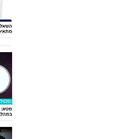
השאלון
מתאימ
טכנולו
במהלך