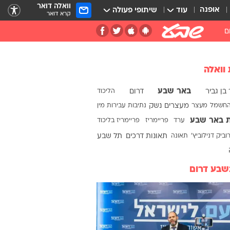
וואלה דואר
אופנה
עוד
שיתופי פעולה
קרא דואר
ם
 וואלה
באר שבע
בן גביר
דרום
הליכוד
החשמל
מעצר
מעצרים
נשק
נתיבות
עבירות מין
ת באר שבע
ערד
פריימריז
פריימריז בליכוד
וביק דנילוביץ'
תאונה
תאונות דרכים
תל שבע
שבע דרום