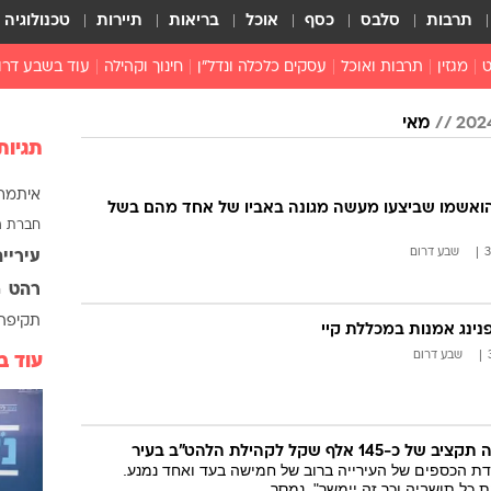
תרבות
סלבס
כסף
אוכל
בריאות
תיירות
טכנולוגיה
ט
מגזין
תרבות ואוכל
עסקים כלכלה ונדל"ן
חינוך וקהילה
עוד בשבע דרו
רכילות ולילה
מאי
טורים
תגיות
איתמר 
הואשמו שביצעו מעשה מגונה באביו של אחד מהם בשל
חברת 
שבע דרום
עיריי
רהט
ר
תקיפה
ינג אמנות במכללת קיי
שבע דרום
עוד ב
 אלף שקל לקהילת הלהט"ב בעיר
דת הכספים של העירייה ברוב של חמישה בעד ואחד נמנע.
 כל תושביה וכך זה יימשך", נמסר