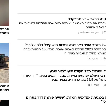
ונה בבאר שבע מתייקרת
לתה את מחיר הארנונה, עיריית באר שבע החליטה להעלות את
וזים
אב לשנ
מערכת וואלה! שבע
שהחלי
של תושב העיר באר שבע ומדוע הוא קיבל דו"ח על כך?
דו"ח עיריית באר שבע לשנת 2023 פורסם בשבוע שעבר. מעל 150 תלונות נבדקו
ונות? מחלקת הגבייה בעירייה
שבע דרום
די ישראל מכל העולם יגיעו לבאר שבע
רחבי העולם ישתתפו באירוע מצעד העמים בסימן "יחד לעתיד
ז מורים בבאר שבע
שבע דרום
מנהרה
בחנות
 בכנסת לאקדמית חמדת: "עשייה פורצת דרך בתחום
ן"