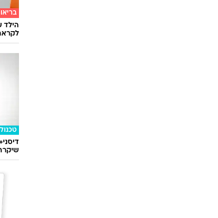
בריאו
הילד ע
לקראת
טכנולו
דיסני+
שיקרה 