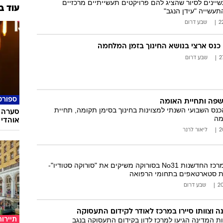
ינים לסיור שהציג להם פרויקטים תעשייתיים מרכזיים
עוד ב
עשייה "עידן הנגב"
שבע דרום
 כנס ארצי בנושא החינוך בזמן המלחמה
שבע דרום
ספורט
שפה ותחיית האומה
ס השבועי השנתי למצוינות בחינוך בסימן תקומה, תחיית
סערה 
מה
אוהדי 
ליאור לרנר
חברת Synergy7 ומרכז החדשנות No31 בסורוקה משיקים את "סורוקה סטודיו"-
ת סטארטאפים בתחומי הרפואה
שבע דרום
ה וצוותו סיירו במרכז לאודר לקידום התעסוקה
ת המדינה הגיעו למרכז לדון בקידום התעסוקה בנגב
תיירות